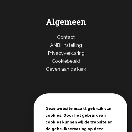
Algemeen
Contact
ANBI Instelling
Privacyverklaring
Cookiebeleid
Geven aan de kerk
Links
Deze website maakt gebruik van
De Deur Nederland
cookies. Door het gebruik van
Conferenties Zwolle
cookies kunnen wij de website en
de gebruikservaring op deze
Tienerrally's